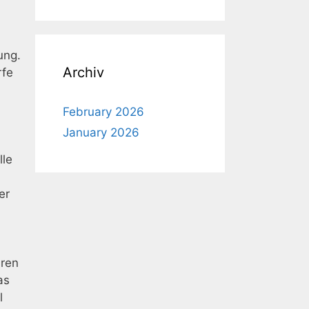
ung.
Archiv
rfe
February 2026
January 2026
lle
er
eren
as
l