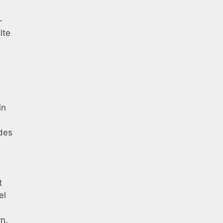
-
lte
in
 des
t
el
n.