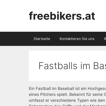
Skip
to
freebikers.at
content
Startseite
Kontaktieren Sie uns
W
Fastballs im Ba
Ein Fastball im Baseball ist ein Hochge
eines Pitchers spielt. Bekannt für sei
umfasst er verschiedene Typen wie de