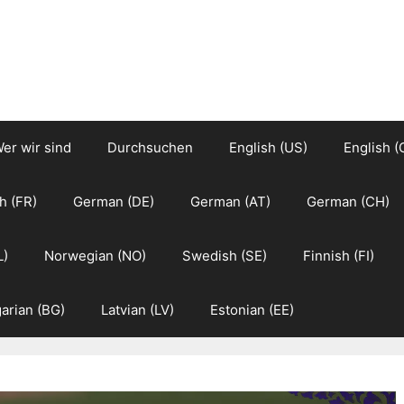
er wir sind
Durchsuchen
English (US)
English (
h (FR)
German (DE)
German (AT)
German (CH)
L)
Norwegian (NO)
Swedish (SE)
Finnish (FI)
arian (BG)
Latvian (LV)
Estonian (EE)