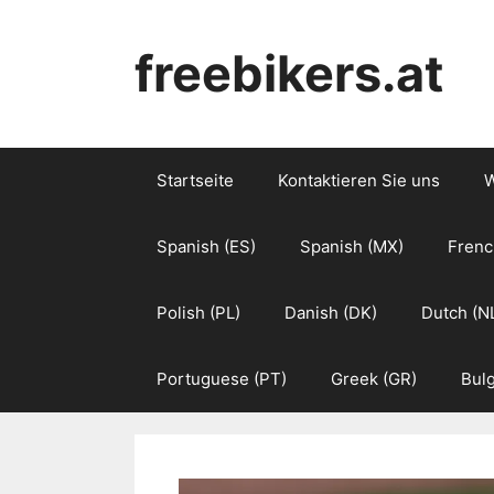
Skip
to
freebikers.at
content
Startseite
Kontaktieren Sie uns
W
Spanish (ES)
Spanish (MX)
Frenc
Polish (PL)
Danish (DK)
Dutch (N
Portuguese (PT)
Greek (GR)
Bulg