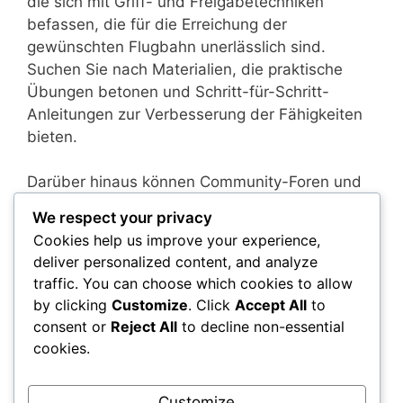
die sich mit Griff- und Freigabetechniken
befassen, die für die Erreichung der
gewünschten Flugbahn unerlässlich sind.
Suchen Sie nach Materialien, die praktische
Übungen betonen und Schritt-für-Schritt-
Anleitungen zur Verbesserung der Fähigkeiten
bieten.
Darüber hinaus können Community-Foren und
Diskussionsgruppen hervorragende Ressourcen
We respect your privacy
sein, um neue Bücher und Trainingsmaterialien
Cookies help us improve your experience,
zu entdecken, die von erfahrenen Werfern und
deliver personalized content, and analyze
Trainern empfohlen werden. Der Austausch mit
traffic. You can choose which cookies to allow
diesen Gemeinschaften kann zu wertvollen
by clicking
Customize
. Click
Accept All
to
Einblicken und gemeinsamen Erfahrungen
consent or
Reject All
to decline non-essential
führen.
cookies.
Online-Kurse und Video-Tutorials für
Customize