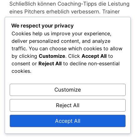
Schließlich können Coaching-Tipps die Leistung
eines Pitchers erheblich verbessern. Trainer
sollten die Bedeutung der Mechanik betonen
We respect your privacy
und individuelles Feedback geben. Regelmäßig
Cookies help us improve your experience,
geplante Übungseinheiten, die sich auf den
deliver personalized content, and analyze
Two-Seam-Fastball konzentrieren, können
traffic. You can choose which cookies to allow
Pitchern helfen, ihre Technik zu verfeinern und
by clicking
Customize
. Click
Accept All
to
Selbstvertrauen aufzubauen.
consent or
Reject All
to decline non-essential
cookies.
Verwandte Artikel
Customize
Changeup-Variationen: Typen,
Verwendung, Effektivität
Reject All
Changeup-Vergleiche: Typen, Vorteile,
Nachteile
Accept All
Fastball Performance: Statistiken,
Erfolgsquoten, Analyse