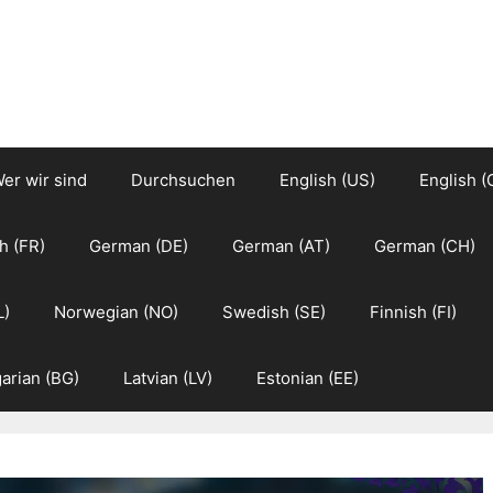
er wir sind
Durchsuchen
English (US)
English (
h (FR)
German (DE)
German (AT)
German (CH)
L)
Norwegian (NO)
Swedish (SE)
Finnish (FI)
arian (BG)
Latvian (LV)
Estonian (EE)