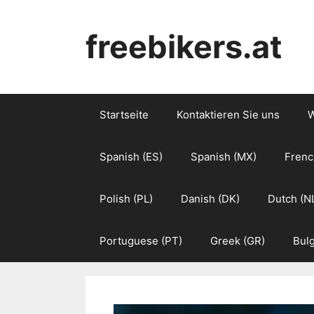
Skip
to
freebikers.at
content
Startseite
Kontaktieren Sie uns
W
Spanish (ES)
Spanish (MX)
Frenc
Polish (PL)
Danish (DK)
Dutch (N
Portuguese (PT)
Greek (GR)
Bulg